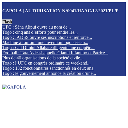
GAPOLA | AUTORISATION N°0041/HAAC/12-2021/PL/P
Flash
UFC : Séna Alipui ouvre au nom de...
Togo : cinq ans d’efforts pour rendre les...
Togo : IADSS ouvre ses inscriptions et renforce...
Machine à foufou : une invention togolaise au...
Togo : Gal Dimini Allahare diligente une enquête...
Football : Tata Avlessi appelle Gianni Infantino et Patrice...
Plus de 40 organisations de la société civile...
Togo : l’UFC en congrès ordinaire ce weekend...
Togo : 132 fonctionnaires sanctionnés en deux ans
Togo : le gouvernement annonce la création d’une...