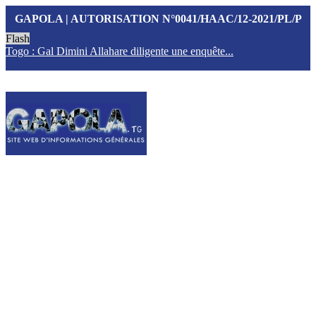
GAPOLA | AUTORISATION N°0041/HAAC/12-2021/PL/P
Flash
Togo : Gal Dimini Allahare diligente une enquête...
F