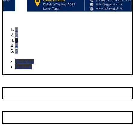
1
2
3
4
5
Précédent
Suivante