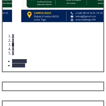
1
2
3
4
5
Précédent
Suivante