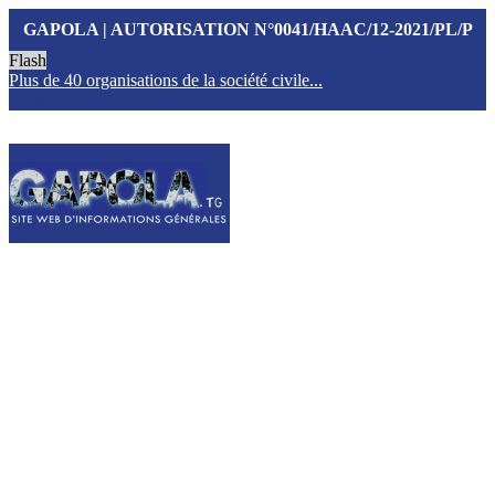
GAPOLA | AUTORISATION N°0041/HAAC/12-2021/PL/P
Flash
Plus de 40 organisations de la société civile...
T