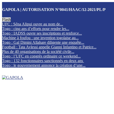
GAPOLA | AUTORISATION N°0041/HAAC/12-2021/PL/P
Flash
UFC : Séna Alipui ouvre au nom de...
Togo : cinq ans d’efforts pour rendre les...
Togo : IADSS ouvre ses inscriptions et renforce...
Machine à foufou : une invention togolaise au...
Togo : Gal Dimini Allahare diligente une enquête...
Football : Tata Avlessi appelle Gianni Infantino et Patrice...
Plus de 40 organisations de la société civile...
Togo : l’UFC en congrès ordinaire ce weekend...
Togo : 132 fonctionnaires sanctionnés en deux ans
Togo : le gouvernement annonce la création d’une...