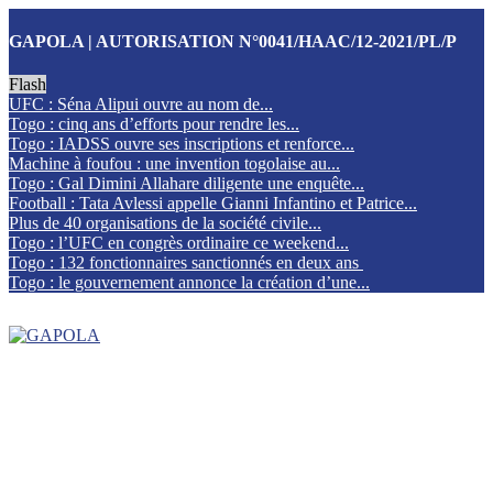
GAPOLA | AUTORISATION N°0041/HAAC/12-2021/PL/P
Flash
UFC : Séna Alipui ouvre au nom de...
Togo : cinq ans d’efforts pour rendre les...
Togo : IADSS ouvre ses inscriptions et renforce...
Machine à foufou : une invention togolaise au...
Togo : Gal Dimini Allahare diligente une enquête...
Football : Tata Avlessi appelle Gianni Infantino et Patrice...
Plus de 40 organisations de la société civile...
Togo : l’UFC en congrès ordinaire ce weekend...
Togo : 132 fonctionnaires sanctionnés en deux ans
Togo : le gouvernement annonce la création d’une...