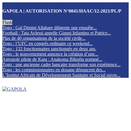
GAPOLA | AUTORISATION N°0041/HAAC/12-2021/PL/P
Flash
Togo : Gal Dimini Allahare diligente une enquête...
Football : Tata Avlessi appelle Gianni Infantino et Patrice...
Plus de 40 organisations de la société civile...
Togo : l’UFC en congrès ordinaire ce weekend...
Togo : 132 fonctionnaires sanctionnés en deux ans
Togo : le gouvernement annonce la création d’une...
Agropole pilote de Kara : Anakoma Bikpéta nommé...
Togo : une ancienne cadre bancaire transforme son expérience...
Togo : les commissionnaires en douane dénoncent des...
L’Institut Africain de Développement Sanitaire et Social ouvre...