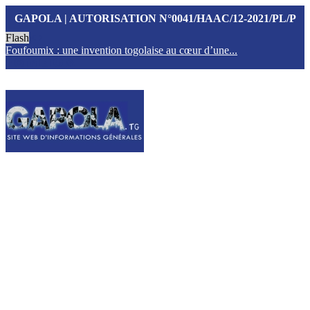
GAPOLA | AUTORISATION N°0041/HAAC/12-2021/PL/P
Flash
Foufoumix : une invention togolaise au cœur d’une...
T