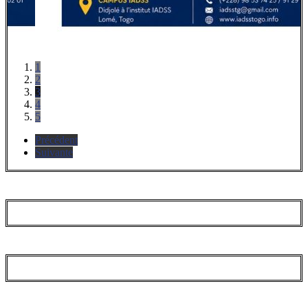
1
2
3
4
5
Précédent
Suivante