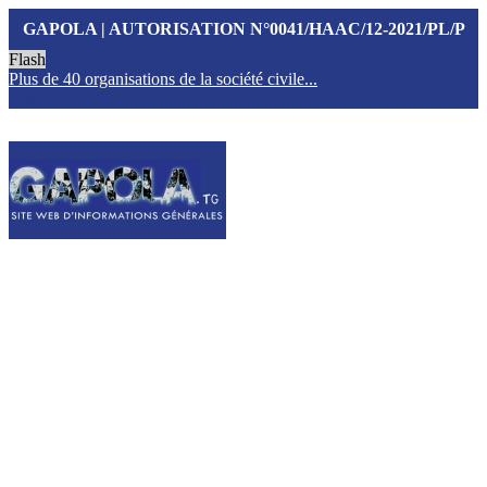
GAPOLA | AUTORISATION N°0041/HAAC/12-2021/PL/P
Flash
Plus de 40 organisations de la société civile...
T