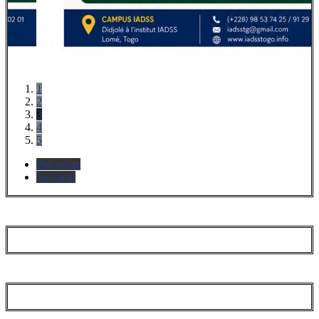
1
2
3
4
5
Précédent
Suivante