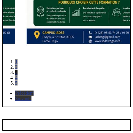
1
2
3
4
5
Précédent
Suivante