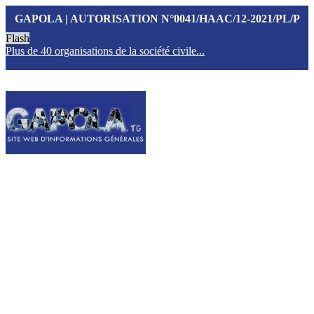
GAPOLA | AUTORISATION N°0041/HAAC/12-2021/PL/P
Flash
Plus de 40 organisations de la société civile...
T