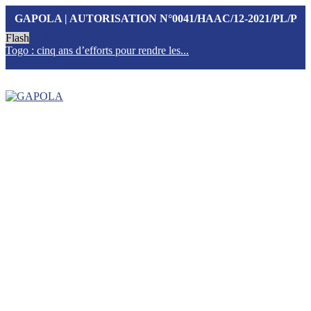
GAPOLA | AUTORISATION N°0041/HAAC/12-2021/PL/P
Flash
Togo : cinq ans d’efforts pour rendre les...
T