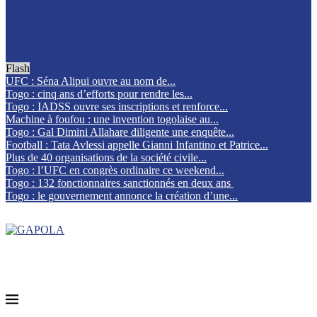
Flash
UFC : Séna Alipui ouvre au nom de...
Togo : cinq ans d’efforts pour rendre les...
Togo : IADSS ouvre ses inscriptions et renforce...
Machine à foufou : une invention togolaise au...
Togo : Gal Dimini Allahare diligente une enquête...
Football : Tata Avlessi appelle Gianni Infantino et Patrice...
Plus de 40 organisations de la société civile...
Togo : l’UFC en congrès ordinaire ce weekend...
Togo : 132 fonctionnaires sanctionnés en deux ans
Togo : le gouvernement annonce la création d’une...