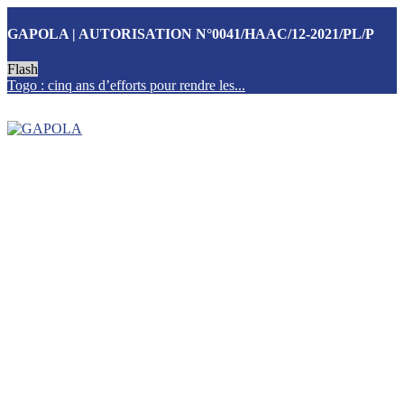
GAPOLA | AUTORISATION N°0041/HAAC/12-2021/PL/P
Flash
Togo : cinq ans d’efforts pour rendre les...
T