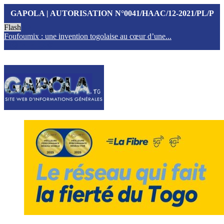
GAPOLA | AUTORISATION N°0041/HAAC/12-2021/PL/P
Flash
Foufoumix : une invention togolaise au cœur d’une...
T