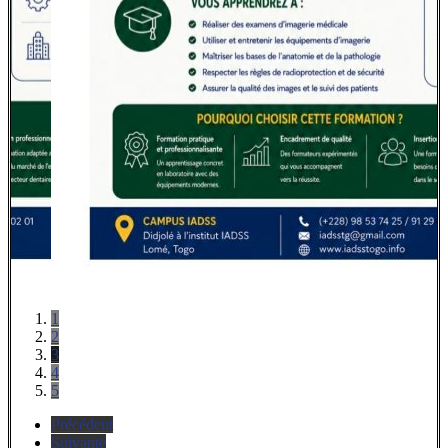
1
2
3
4
5
Précédent
Suivante