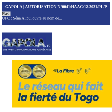
GAPOLA | AUTORISATION N°0041/HAAC/12-2021/PL/P
Flash
UFC : Séna Alipui ouvre au nom de...
T