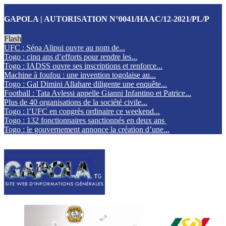
GAPOLA | AUTORISATION N°0041/HAAC/12-2021/PL/P
Flash
UFC : Séna Alipui ouvre au nom de...
Togo : cinq ans d’efforts pour rendre les...
Togo : IADSS ouvre ses inscriptions et renforce...
Machine à foufou : une invention togolaise au...
Togo : Gal Dimini Allahare diligente une enquête...
Football : Tata Avlessi appelle Gianni Infantino et Patrice...
Plus de 40 organisations de la société civile...
Togo : l’UFC en congrès ordinaire ce weekend...
Togo : 132 fonctionnaires sanctionnés en deux ans
Togo : le gouvernement annonce la création d’une...