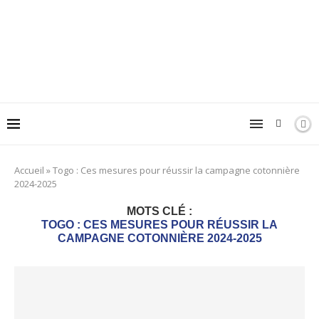
Accueil
»
Togo : Ces mesures pour réussir la campagne cotonnière
2024-2025
MOTS CLÉ :
TOGO : CES MESURES POUR RÉUSSIR LA
CAMPAGNE COTONNIÈRE 2024-2025