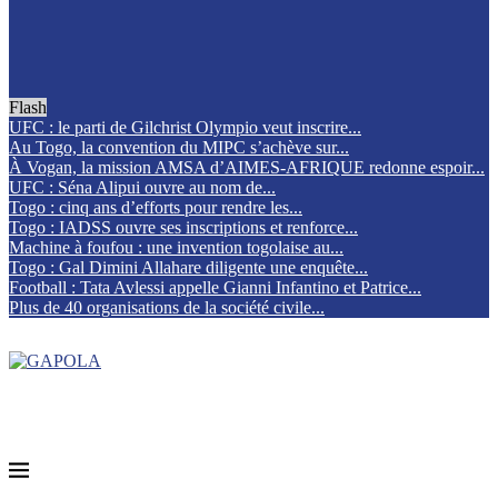
Flash
UFC : le parti de Gilchrist Olympio veut inscrire...
Au Togo, la convention du MIPC s’achève sur...
À Vogan, la mission AMSA d’AIMES-AFRIQUE redonne espoir...
UFC : Séna Alipui ouvre au nom de...
Togo : cinq ans d’efforts pour rendre les...
Togo : IADSS ouvre ses inscriptions et renforce...
Machine à foufou : une invention togolaise au...
Togo : Gal Dimini Allahare diligente une enquête...
Football : Tata Avlessi appelle Gianni Infantino et Patrice...
Plus de 40 organisations de la société civile...