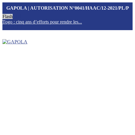
GAPOLA | AUTORISATION N°0041/HAAC/12-2021/PL/P
Flash
Togo : cinq ans d’efforts pour rendre les...
T