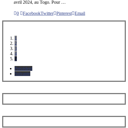
avril 2024, au Togo. Pour …
0
Facebook
Twitter
Pinterest
Email
1
2
3
4
5
Précédent
Suivante