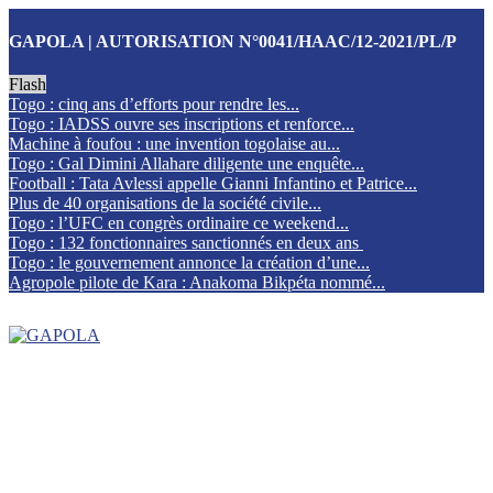
GAPOLA | AUTORISATION N°0041/HAAC/12-2021/PL/P
Flash
Togo : cinq ans d’efforts pour rendre les...
Togo : IADSS ouvre ses inscriptions et renforce...
Machine à foufou : une invention togolaise au...
Togo : Gal Dimini Allahare diligente une enquête...
Football : Tata Avlessi appelle Gianni Infantino et Patrice...
Plus de 40 organisations de la société civile...
Togo : l’UFC en congrès ordinaire ce weekend...
Togo : 132 fonctionnaires sanctionnés en deux ans
Togo : le gouvernement annonce la création d’une...
Agropole pilote de Kara : Anakoma Bikpéta nommé...