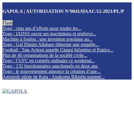
GAPOLA | AUTORISATION N°0041/HAAC/12-2021/PL/P
Flash
Togo : cinq ans d’efforts pour rendre les...
Togo : IADSS ouvre ses inscriptions et renforce...
Machine à foufou : une invention togolaise au...
Togo : Gal Dimini Allahare diligente une enquête...
Football : Tata Avlessi appelle Gianni Infantino et Patrice...
Plus de 40 organisations de la société civile...
Togo : l’UFC en congrès ordinaire ce weekend...
Togo : 132 fonctionnaires sanctionnés en deux ans
Togo : le gouvernement annonce la création d’une...
Agropole pilote de Kara : Anakoma Bikpéta nommé...