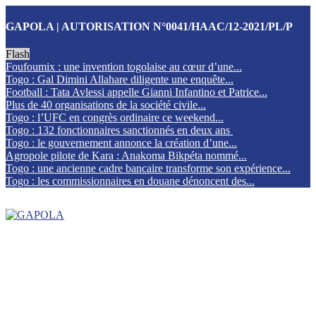
GAPOLA | AUTORISATION N°0041/HAAC/12-2021/PL/P
Flash
Foufoumix : une invention togolaise au cœur d’une...
Togo : Gal Dimini Allahare diligente une enquête...
Football : Tata Avlessi appelle Gianni Infantino et Patrice...
Plus de 40 organisations de la société civile...
Togo : l’UFC en congrès ordinaire ce weekend...
Togo : 132 fonctionnaires sanctionnés en deux ans
Togo : le gouvernement annonce la création d’une...
Agropole pilote de Kara : Anakoma Bikpéta nommé...
Togo : une ancienne cadre bancaire transforme son expérience...
Togo : les commissionnaires en douane dénoncent des...