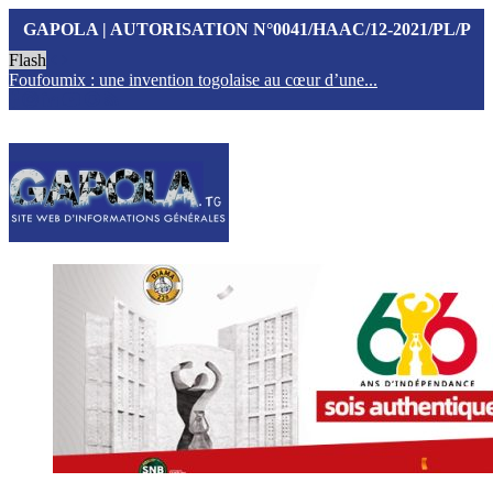
GAPOLA | AUTORISATION N°0041/HAAC/12-2021/PL/P
Flash
Foufoumix : une invention togolaise au cœur d’une...
T