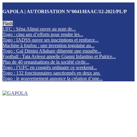
GAPOLA | AUTORISATION N°0041/HAAC/12-2021/PL/P
Flash
UFC : Séna Alipui ouvre au nom de...
Togo : cinq ans d’efforts pour rendre les...
Togo : IADSS ouvre ses inscriptions et renforce...
Machine à foufou : une invention togolaise au...
Togo : Gal Dimini Allahare diligente une enquête...
Football : Tata Avlessi appelle Gianni Infantino et Patrice...
Plus de 40 organisations de la société civile...
Togo : l’UFC en congrès ordinaire ce weekend...
Togo : 132 fonctionnaires sanctionnés en deux ans
Togo : le gouvernement annonce la création d’une...