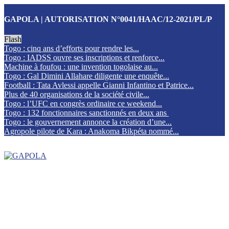
GAPOLA | AUTORISATION N°0041/HAAC/12-2021/PL/P
Flash
Togo : cinq ans d’efforts pour rendre les...
Togo : IADSS ouvre ses inscriptions et renforce...
Machine à foufou : une invention togolaise au...
Togo : Gal Dimini Allahare diligente une enquête...
Football : Tata Avlessi appelle Gianni Infantino et Patrice...
Plus de 40 organisations de la société civile...
Togo : l’UFC en congrès ordinaire ce weekend...
Togo : 132 fonctionnaires sanctionnés en deux ans
Togo : le gouvernement annonce la création d’une...
Agropole pilote de Kara : Anakoma Bikpéta nommé...