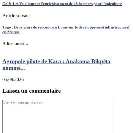
Golfe 1 et Vo 4 lancent l’enrichissement de 48 hectares pour l’apiculture
Article suivant
Togo : Deux jours de rencontre à Lomé sur le développement infrastructurel
en Afrique
A lire aussi...
Agropole pilote de Kara : Anakoma Bikpéta
nommé...
05/08/2026
3
Laissez un commentaire