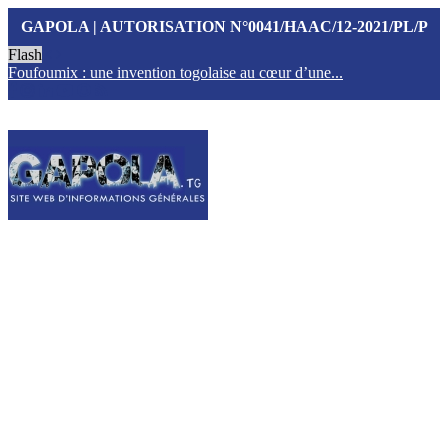
GAPOLA | AUTORISATION N°0041/HAAC/12-2021/PL/P
Flash
Foufoumix : une invention togolaise au cœur d’une...
T