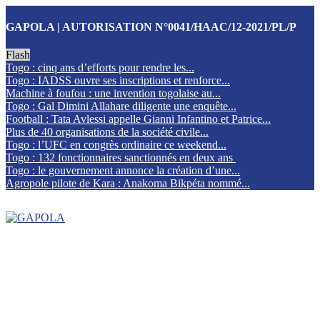
GAPOLA | AUTORISATION N°0041/HAAC/12-2021/PL/P
Flash
Togo : cinq ans d’efforts pour rendre les...
Togo : IADSS ouvre ses inscriptions et renforce...
Machine à foufou : une invention togolaise au...
Togo : Gal Dimini Allahare diligente une enquête...
Football : Tata Avlessi appelle Gianni Infantino et Patrice...
Plus de 40 organisations de la société civile...
Togo : l’UFC en congrès ordinaire ce weekend...
Togo : 132 fonctionnaires sanctionnés en deux ans
Togo : le gouvernement annonce la création d’une...
Agropole pilote de Kara : Anakoma Bikpéta nommé...