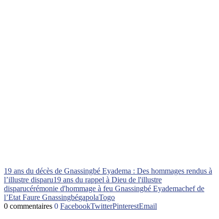
19 ans du décès de Gnassingbé Eyadema : Des hommages rendus à
l’illustre disparu
19 ans du rappel à Dieu de l'illustre
disparu
cérémonie d'hommage à feu Gnassingbé Eyadema
chef de
l’Etat Faure Gnassingbé
gapola
Togo
0 commentaires
0
Facebook
Twitter
Pinterest
Email