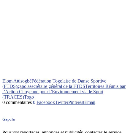
Elom Attisogbé
Fédération Togolaise de Danse Sportive
(FTDS)
gapola
secrétaire général de la FTDS
Territoires Réunis par
l’Action Citoyenne pour l’Environnement via le Sport
(TRACES)
Togo
0 commentaires
0
Facebook
Twitter
Pinterest
Email
Gapola
Pour vos reportages, annonces et publicités, contactez le service