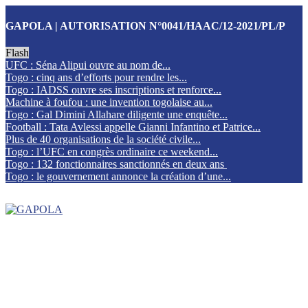
GAPOLA | AUTORISATION N°0041/HAAC/12-2021/PL/P
Flash
UFC : Séna Alipui ouvre au nom de...
Togo : cinq ans d’efforts pour rendre les...
Togo : IADSS ouvre ses inscriptions et renforce...
Machine à foufou : une invention togolaise au...
Togo : Gal Dimini Allahare diligente une enquête...
Football : Tata Avlessi appelle Gianni Infantino et Patrice...
Plus de 40 organisations de la société civile...
Togo : l’UFC en congrès ordinaire ce weekend...
Togo : 132 fonctionnaires sanctionnés en deux ans
Togo : le gouvernement annonce la création d’une...