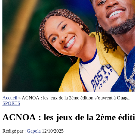
Accueil
»
ACNOA : les jeux de la 2ème édition s’ouvrent à Ouaga
SPORTS
ACNOA : les jeux de la 2ème édit
Rédigé par :
Gapola
12/10/2025