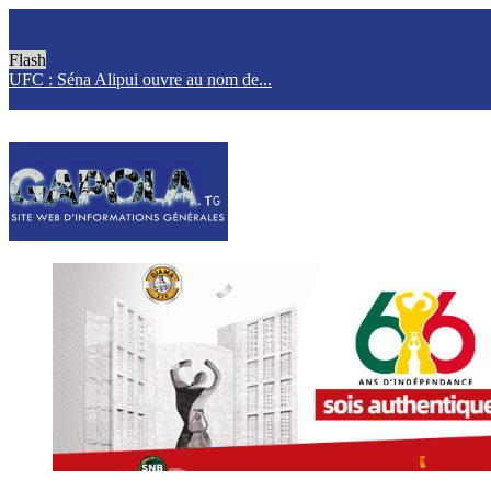
Flash
UFC : Séna Alipui ouvre au nom de...