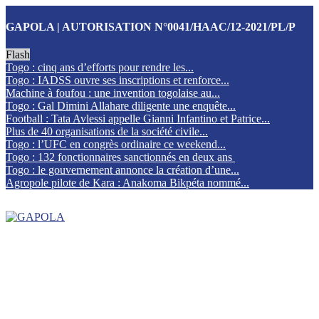
GAPOLA | AUTORISATION N°0041/HAAC/12-2021/PL/P
Flash
Togo : cinq ans d’efforts pour rendre les...
Togo : IADSS ouvre ses inscriptions et renforce...
Machine à foufou : une invention togolaise au...
Togo : Gal Dimini Allahare diligente une enquête...
Football : Tata Avlessi appelle Gianni Infantino et Patrice...
Plus de 40 organisations de la société civile...
Togo : l’UFC en congrès ordinaire ce weekend...
Togo : 132 fonctionnaires sanctionnés en deux ans
Togo : le gouvernement annonce la création d’une...
Agropole pilote de Kara : Anakoma Bikpéta nommé...