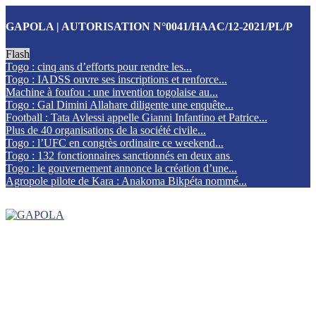
GAPOLA | AUTORISATION N°0041/HAAC/12-2021/PL/P
Flash
Togo : cinq ans d’efforts pour rendre les...
Togo : IADSS ouvre ses inscriptions et renforce...
Machine à foufou : une invention togolaise au...
Togo : Gal Dimini Allahare diligente une enquête...
Football : Tata Avlessi appelle Gianni Infantino et Patrice...
Plus de 40 organisations de la société civile...
Togo : l’UFC en congrès ordinaire ce weekend...
Togo : 132 fonctionnaires sanctionnés en deux ans
Togo : le gouvernement annonce la création d’une...
Agropole pilote de Kara : Anakoma Bikpéta nommé...