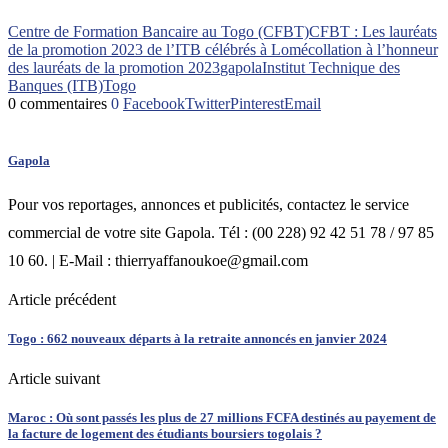
Centre de Formation Bancaire au Togo (CFBT)
CFBT : Les lauréats
de la promotion 2023 de l’ITB célébrés à Lomé
collation à l’honneur
des lauréats de la promotion 2023
gapola
Institut Technique des
Banques (ITB)
Togo
0 commentaires
0
Facebook
Twitter
Pinterest
Email
Gapola
Pour vos reportages, annonces et publicités, contactez le service
commercial de votre site Gapola. Tél : (00 228) 92 42 51 78 / 97 85
10 60. | E-Mail : thierryaffanoukoe@gmail.com
Article précédent
Togo : 662 nouveaux départs à la retraite annoncés en janvier 2024
Article suivant
Maroc : Où sont passés les plus de 27 millions FCFA destinés au payement de
la facture de logement des étudiants boursiers togolais ?