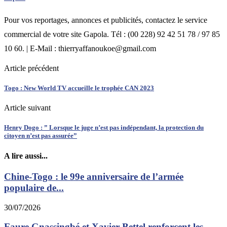
Pour vos reportages, annonces et publicités, contactez le service
commercial de votre site Gapola. Tél : (00 228) 92 42 51 78 / 97 85
10 60. | E-Mail : thierryaffanoukoe@gmail.com
Article précédent
Togo : New World TV accueille le trophée CAN 2023
Article suivant
Henry Dogo : ” Lorsque le juge n’est pas indépendant, la protection du
citoyen n’est pas assurée”
A lire aussi...
Chine-Togo : le 99e anniversaire de l’armée
populaire de...
30/07/2026
Faure Gnassingbé et Xavier Bettel renforcent les