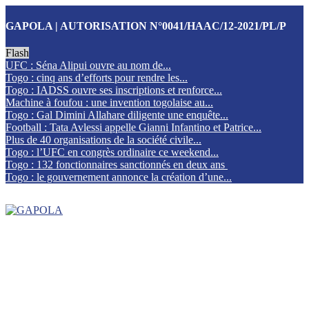
GAPOLA | AUTORISATION N°0041/HAAC/12-2021/PL/P
Flash
UFC : Séna Alipui ouvre au nom de...
Togo : cinq ans d’efforts pour rendre les...
Togo : IADSS ouvre ses inscriptions et renforce...
Machine à foufou : une invention togolaise au...
Togo : Gal Dimini Allahare diligente une enquête...
Football : Tata Avlessi appelle Gianni Infantino et Patrice...
Plus de 40 organisations de la société civile...
Togo : l’UFC en congrès ordinaire ce weekend...
Togo : 132 fonctionnaires sanctionnés en deux ans
Togo : le gouvernement annonce la création d’une...