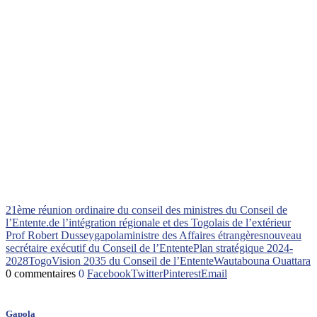
21ème réunion ordinaire du conseil des ministres du Conseil de
l’Entente.
de l’intégration régionale et des Togolais de l’extérieur
Prof Robert Dussey
gapola
ministre des Affaires étrangères
nouveau
secrétaire exécutif du Conseil de l’Entente
Plan stratégique 2024-
2028
Togo
Vision 2035 du Conseil de l’Entente
Wautabouna Ouattara
0 commentaires
0
Facebook
Twitter
Pinterest
Email
Gapola