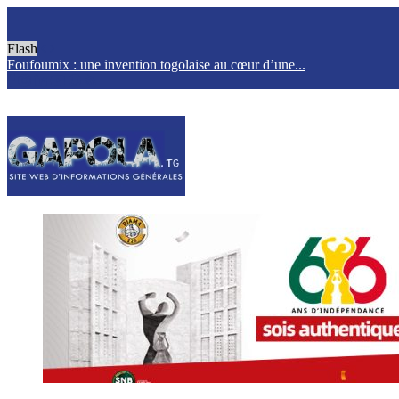
Flash
Foufoumix : une invention togolaise au cœur d’une...