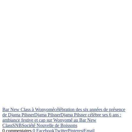
Bar New Class à Wonyomé
célébration des six années de présence
de Djama Pilsner
Djama Pilsner
Djama Pilsner célèbre ses 6 ans :
ambiance festive et cap sur Wonyomé au Bar New
Class
SNB
Société Nouvelle de Boissons
0 commentaires
0
Facebook
Twitter
Pinterest
Email