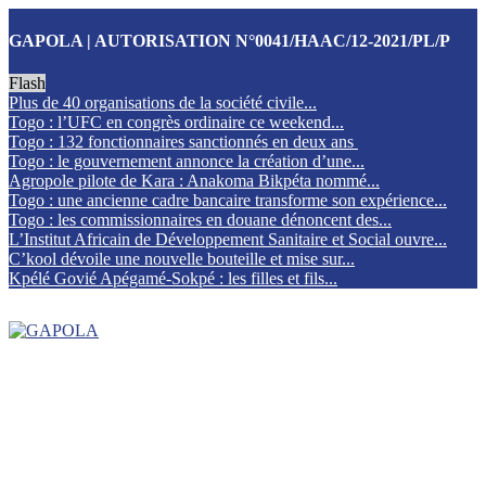
GAPOLA | AUTORISATION N°0041/HAAC/12-2021/PL/P
Flash
Plus de 40 organisations de la société civile...
Togo : l’UFC en congrès ordinaire ce weekend...
Togo : 132 fonctionnaires sanctionnés en deux ans
Togo : le gouvernement annonce la création d’une...
Agropole pilote de Kara : Anakoma Bikpéta nommé...
Togo : une ancienne cadre bancaire transforme son expérience...
Togo : les commissionnaires en douane dénoncent des...
L’Institut Africain de Développement Sanitaire et Social ouvre...
C’kool dévoile une nouvelle bouteille et mise sur...
Kpélé Govié Apégamé-Sokpé : les filles et fils...