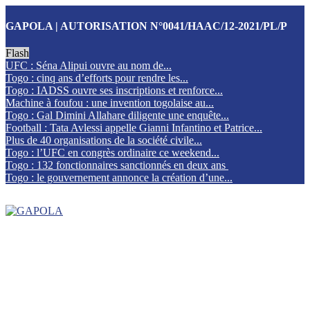
GAPOLA | AUTORISATION N°0041/HAAC/12-2021/PL/P
Flash
UFC : Séna Alipui ouvre au nom de...
Togo : cinq ans d’efforts pour rendre les...
Togo : IADSS ouvre ses inscriptions et renforce...
Machine à foufou : une invention togolaise au...
Togo : Gal Dimini Allahare diligente une enquête...
Football : Tata Avlessi appelle Gianni Infantino et Patrice...
Plus de 40 organisations de la société civile...
Togo : l’UFC en congrès ordinaire ce weekend...
Togo : 132 fonctionnaires sanctionnés en deux ans
Togo : le gouvernement annonce la création d’une...