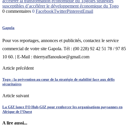
accélérer la transformation économique du Togo
les stratégies
susceptibles d’accélérer le développement économique du Togo
0 commentaires
0
Facebook
Twitter
Pinterest
Email
Gapola
Pour vos reportages, annonces et publicités, contactez le service
commercial de votre site Gapola. Tél : (00 228) 92 42 51 78 / 97 85
10 60. | E-Mail : thierryaffanoukoe@gmail.com
Article précédent
Togo : la prévention au cœur de la stratégie de stabilité face aux défis
sécuritaires
Article suivant
La GIZ lance FO Hub-GIZ pour renforcer les organisations paysannes en
Afrique de l’Ouest
A lire aussi...