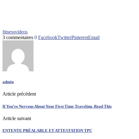
fitness
videos
3 commentaires
0
Facebook
Twitter
Pinterest
Email
admin
Article précédent
If You’re Nervous About Your First Time Traveling, Read This
Article suivant
ENTENTE PRÉALABLE ET ATTESTATION TPC