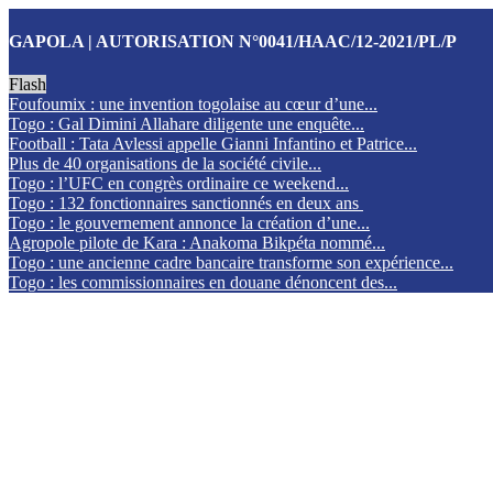
GAPOLA | AUTORISATION N°0041/HAAC/12-2021/PL/P
Flash
Foufoumix : une invention togolaise au cœur d’une...
Togo : Gal Dimini Allahare diligente une enquête...
Football : Tata Avlessi appelle Gianni Infantino et Patrice...
Plus de 40 organisations de la société civile...
Togo : l’UFC en congrès ordinaire ce weekend...
Togo : 132 fonctionnaires sanctionnés en deux ans
Togo : le gouvernement annonce la création d’une...
Agropole pilote de Kara : Anakoma Bikpéta nommé...
Togo : une ancienne cadre bancaire transforme son expérience...
Togo : les commissionnaires en douane dénoncent des...