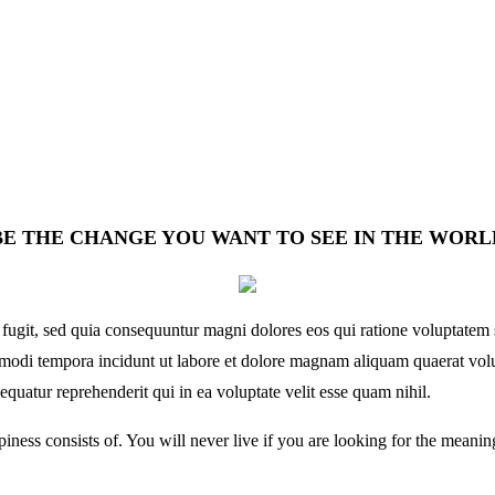
BE THE CHANGE YOU WANT TO SEE IN THE WORL
 fugit, sed quia consequuntur magni dolores eos qui ratione voluptate
us modi tempora incidunt ut labore et dolore magnam aliquam quaerat v
quatur reprehenderit qui in ea voluptate velit esse quam nihil.
ness consists of. You will never live if you are looking for the meaning