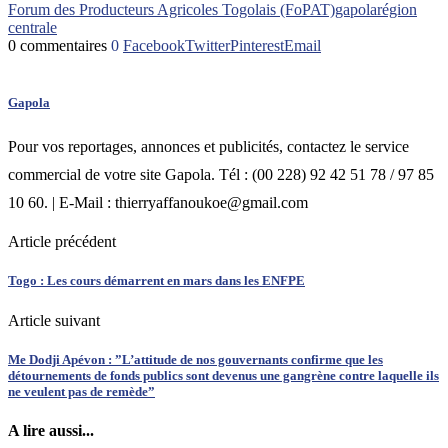
Forum des Producteurs Agricoles Togolais (FoPAT)
gapola
région
centrale
0 commentaires
0
Facebook
Twitter
Pinterest
Email
Gapola
Pour vos reportages, annonces et publicités, contactez le service
commercial de votre site Gapola. Tél : (00 228) 92 42 51 78 / 97 85
10 60. | E-Mail : thierryaffanoukoe@gmail.com
Article précédent
Togo : Les cours démarrent en mars dans les ENFPE
Article suivant
Me Dodji Apévon : ”L’attitude de nos gouvernants confirme que les
détournements de fonds publics sont devenus une gangrène contre laquelle ils
ne veulent pas de remède”
A lire aussi...