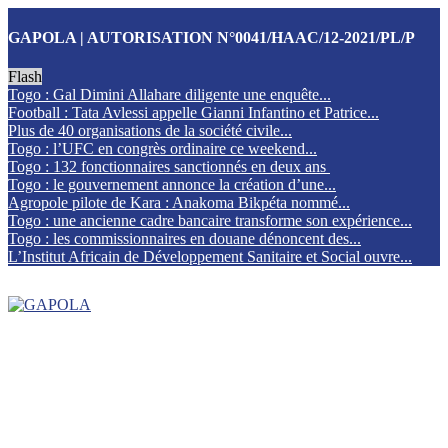
GAPOLA | AUTORISATION N°0041/HAAC/12-2021/PL/P
Flash
Togo : Gal Dimini Allahare diligente une enquête...
Football : Tata Avlessi appelle Gianni Infantino et Patrice...
Plus de 40 organisations de la société civile...
Togo : l’UFC en congrès ordinaire ce weekend...
Togo : 132 fonctionnaires sanctionnés en deux ans
Togo : le gouvernement annonce la création d’une...
Agropole pilote de Kara : Anakoma Bikpéta nommé...
Togo : une ancienne cadre bancaire transforme son expérience...
Togo : les commissionnaires en douane dénoncent des...
L’Institut Africain de Développement Sanitaire et Social ouvre...