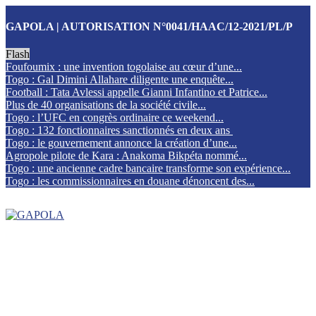
GAPOLA | AUTORISATION N°0041/HAAC/12-2021/PL/P
Flash
Foufoumix : une invention togolaise au cœur d’une...
Togo : Gal Dimini Allahare diligente une enquête...
Football : Tata Avlessi appelle Gianni Infantino et Patrice...
Plus de 40 organisations de la société civile...
Togo : l’UFC en congrès ordinaire ce weekend...
Togo : 132 fonctionnaires sanctionnés en deux ans
Togo : le gouvernement annonce la création d’une...
Agropole pilote de Kara : Anakoma Bikpéta nommé...
Togo : une ancienne cadre bancaire transforme son expérience...
Togo : les commissionnaires en douane dénoncent des...