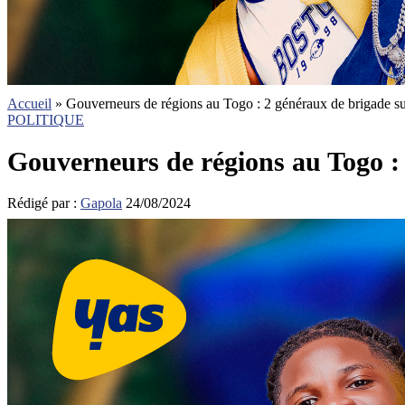
Accueil
»
Gouverneurs de régions au Togo : 2 généraux de brigade s
POLITIQUE
Gouverneurs de régions au Togo :
Rédigé par :
Gapola
24/08/2024