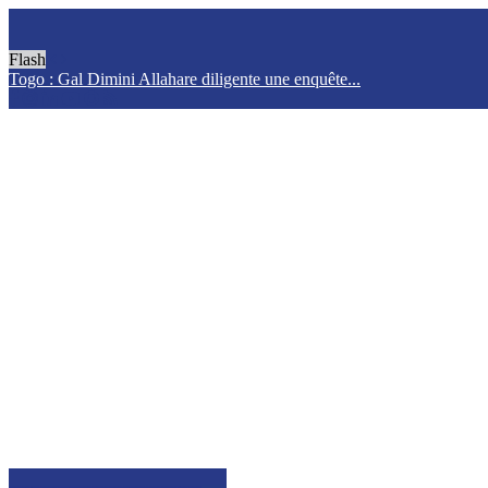
Flash
Togo : Gal Dimini Allahare diligente une enquête...