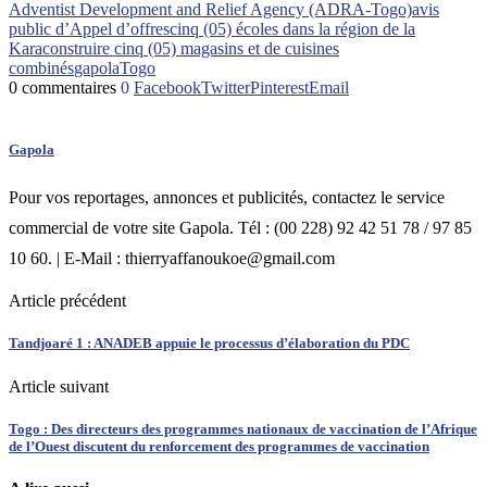
Adventist Development and Relief Agency (ADRA-Togo)
avis
public d’Appel d’offres
cinq (05) écoles dans la région de la
Kara
construire cinq (05) magasins et de cuisines
combinés
gapola
Togo
0 commentaires
0
Facebook
Twitter
Pinterest
Email
Gapola
Pour vos reportages, annonces et publicités, contactez le service
commercial de votre site Gapola. Tél : (00 228) 92 42 51 78 / 97 85
10 60. | E-Mail : thierryaffanoukoe@gmail.com
Article précédent
Tandjoaré 1 : ANADEB appuie le processus d’élaboration du PDC
Article suivant
Togo : Des directeurs des programmes nationaux de vaccination de l’Afrique
de l’Ouest discutent du renforcement des programmes de vaccination