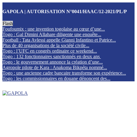
GAPOLA | AUTORISATION N°0041/HAAC/12-2021/PL/P
Flash
Foufoumix : une invention togolaise au cœur d’une...
Togo : Gal Dimini Allahare diligente une enquête...
Football : Tata Avlessi appelle Gianni Infantino et Patrice...
Plus de 40 organisations de la société civile...
Togo : l’UFC en congrès ordinaire ce weekend...
Togo : 132 fonctionnaires sanctionnés en deux ans
Togo : le gouvernement annonce la création d’une...
Agropole pilote de Kara : Anakoma Bikpéta nommé...
Togo : une ancienne cadre bancaire transforme son expérience...
Togo : les commissionnaires en douane dénoncent des...