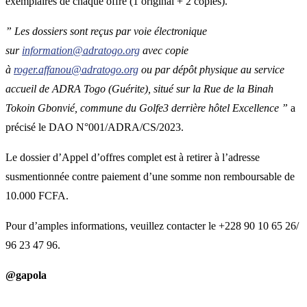
exemplaires de chaque offre (1 original + 2 copies).
” Les dossiers sont reçus par voie électronique
sur
information@adratogo.org
avec copie
à
roger.affanou@adratogo.org
ou par dépôt physique au service
accueil de ADRA Togo (Guérite), situé sur la Rue de la Binah
Tokoin Gbonvié, commune du Golfe3 derrière hôtel Excellence ”
a
précisé le DAO N°001/ADRA/CS/2023.
Le dossier d’Appel d’offres complet est à retirer à l’adresse
susmentionnée contre paiement d’une somme non remboursable de
10.000 FCFA.
Pour d’amples informations, veuillez contacter le +228 90 10 65 26/
96 23 47 96.
@gapola