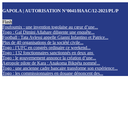
GAPOLA | AUTORISATION N°0041/HAAC/12-2021/PL/P
Flash
Foufoumix : une invention togolaise au cœur d’une...
Togo : Gal Dimini Allahare diligente une enquête...
Football : Tata Avlessi appelle Gianni Infantino et Patrice...
Plus de 40 organisations de la société civile...
Togo : l’UFC en congrès ordinaire ce weekend...
Togo : 132 fonctionnaires sanctionnés en deux ans
Togo : le gouvernement annonce la création d’une...
Agropole pilote de Kara : Anakoma Bikpéta nommé...
Togo : une ancienne cadre bancaire transforme son expérience...
Togo : les commissionnaires en douane dénoncent des...