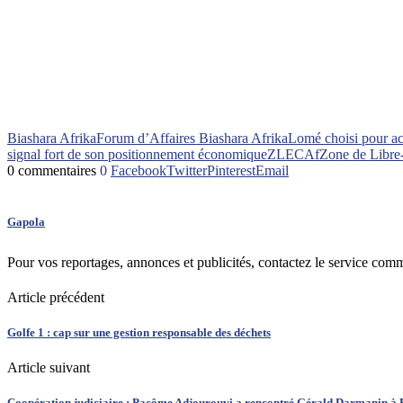
Biashara Afrika
Forum d’Affaires Biashara Afrika
Lomé choisi pour ac
signal fort de son positionnement économique
ZLECAf
Zone de Libre
0 commentaires
0
Facebook
Twitter
Pinterest
Email
Gapola
Pour vos reportages, annonces et publicités, contactez le service com
Article précédent
Golfe 1 : cap sur une gestion responsable des déchets
Article suivant
Coopération judiciaire : Pacôme Adjourouvi a rencontré Gérald Darmanin à 