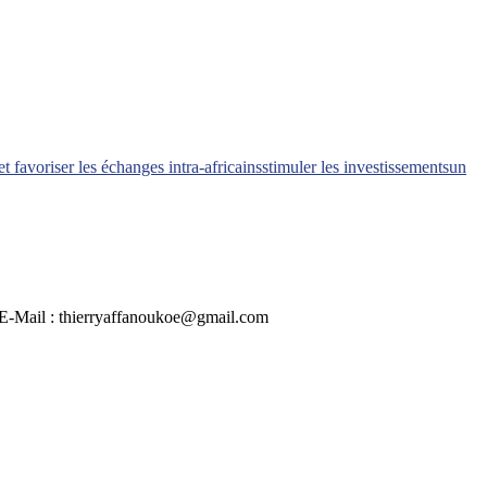
et favoriser les échanges intra-africains
stimuler les investissements
un
 | E-Mail : thierryaffanoukoe@gmail.com