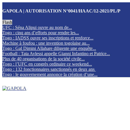
GAPOLA | AUTORISATION N°0041/HAAC/12-2021/PL/P
Flash
UFC : Séna Alipui ouvre au nom de...
Togo : cinq ans d’efforts pour rendre les...
Togo : IADSS ouvre ses inscriptions et renforce...
Machine à foufou : une invention togolaise au...
Togo : Gal Dimini Allahare diligente une enquête...
Football : Tata Avlessi appelle Gianni Infantino et Patrice...
Plus de 40 organisations de la société civile...
Togo : l’UFC en congrès ordinaire ce weekend...
Togo : 132 fonctionnaires sanctionnés en deux ans
Togo : le gouvernement annonce la création d’une...