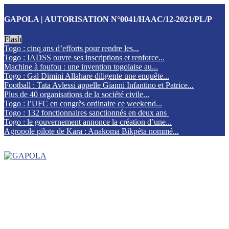
GAPOLA | AUTORISATION N°0041/HAAC/12-2021/PL/P
Flash
Togo : cinq ans d’efforts pour rendre les...
Togo : IADSS ouvre ses inscriptions et renforce...
Machine à foufou : une invention togolaise au...
Togo : Gal Dimini Allahare diligente une enquête...
Football : Tata Avlessi appelle Gianni Infantino et Patrice...
Plus de 40 organisations de la société civile...
Togo : l’UFC en congrès ordinaire ce weekend...
Togo : 132 fonctionnaires sanctionnés en deux ans
Togo : le gouvernement annonce la création d’une...
Agropole pilote de Kara : Anakoma Bikpéta nommé...