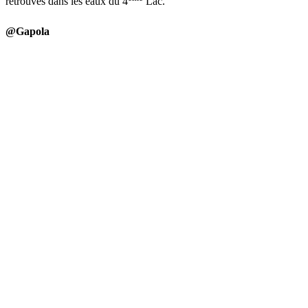
retrouvés dans les eaux du 4
Lac.
@Gapola