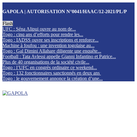
GAPOLA | AUTORISATION N°0041/HAAC/12-2021/PL/P
Flash
UFC : Séna Alipui ouvre au nom de...
Togo : cinq ans d’efforts pour rendre les...
Togo : IADSS ouvre ses inscriptions et renforce...
Machine à foufou : une invention togolaise au...
Togo : Gal Dimini Allahare diligente une enquête...
Football : Tata Avlessi appelle Gianni Infantino et Patrice...
Plus de 40 organisations de la société civile...
Togo : l’UFC en congrès ordinaire ce weekend...
Togo : 132 fonctionnaires sanctionnés en deux ans
Togo : le gouvernement annonce la création d’une...