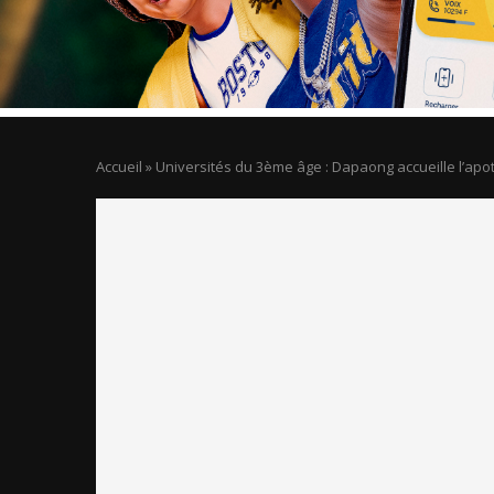
Accueil
»
Universités du 3ème âge : Dapaong accueille l’apo