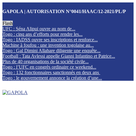
GAPOLA | AUTORISATION N°0041/HAAC/12-2021/PL/P
Flash
UFC : Séna Alipui ouvre au nom de...
Togo : cinq ans d’efforts pour rendre les...
Togo : IADSS ouvre ses inscriptions et renforce...
Machine à foufou : une invention togolaise au...
Togo : Gal Dimini Allahare diligente une enquête...
Football : Tata Avlessi appelle Gianni Infantino et Patrice...
Plus de 40 organisations de la société civile...
Togo : l’UFC en congrès ordinaire ce weekend...
Togo : 132 fonctionnaires sanctionnés en deux ans
Togo : le gouvernement annonce la création d’une...