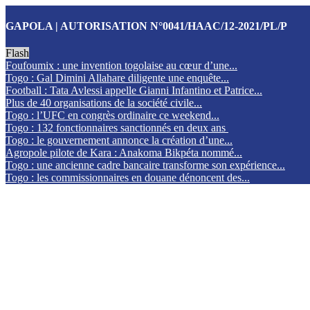
GAPOLA | AUTORISATION N°0041/HAAC/12-2021/PL/P
Flash
Foufoumix : une invention togolaise au cœur d’une...
Togo : Gal Dimini Allahare diligente une enquête...
Football : Tata Avlessi appelle Gianni Infantino et Patrice...
Plus de 40 organisations de la société civile...
Togo : l’UFC en congrès ordinaire ce weekend...
Togo : 132 fonctionnaires sanctionnés en deux ans
Togo : le gouvernement annonce la création d’une...
Agropole pilote de Kara : Anakoma Bikpéta nommé...
Togo : une ancienne cadre bancaire transforme son expérience...
Togo : les commissionnaires en douane dénoncent des...