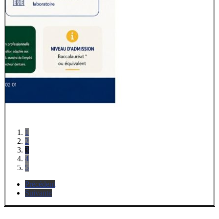
1
2
3
4
5
Précédent
Suivante