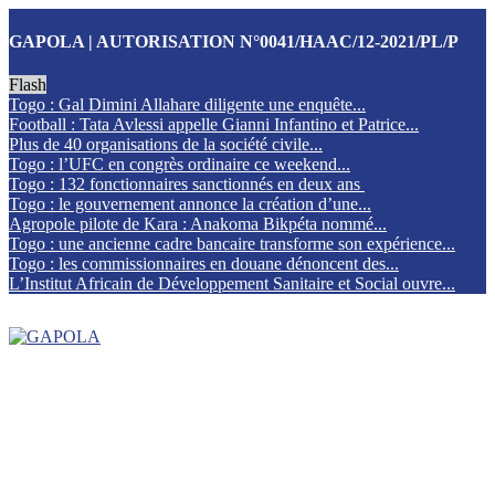
GAPOLA | AUTORISATION N°0041/HAAC/12-2021/PL/P
Flash
Togo : Gal Dimini Allahare diligente une enquête...
Football : Tata Avlessi appelle Gianni Infantino et Patrice...
Plus de 40 organisations de la société civile...
Togo : l’UFC en congrès ordinaire ce weekend...
Togo : 132 fonctionnaires sanctionnés en deux ans
Togo : le gouvernement annonce la création d’une...
Agropole pilote de Kara : Anakoma Bikpéta nommé...
Togo : une ancienne cadre bancaire transforme son expérience...
Togo : les commissionnaires en douane dénoncent des...
L’Institut Africain de Développement Sanitaire et Social ouvre...