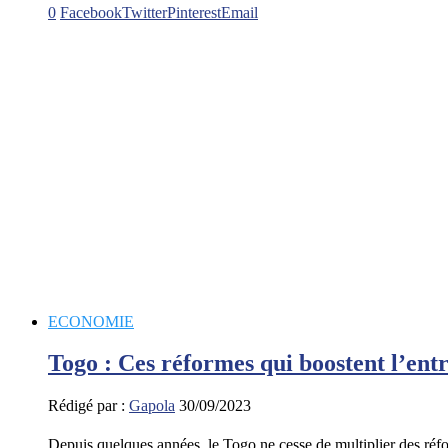
0
Facebook
Twitter
Pinterest
Email
ECONOMIE
Togo : Ces réformes qui boostent l’ent
Rédigé par :
Gapola
30/09/2023
Depuis quelques années, le Togo ne cesse de multiplier des ré