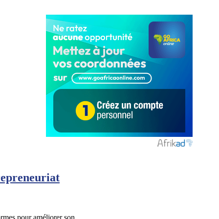
repreneuriat
formes pour améliorer son …