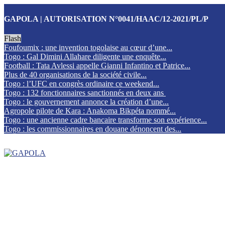
GAPOLA | AUTORISATION N°0041/HAAC/12-2021/PL/P
Flash
Foufoumix : une invention togolaise au cœur d’une...
Togo : Gal Dimini Allahare diligente une enquête...
Football : Tata Avlessi appelle Gianni Infantino et Patrice...
Plus de 40 organisations de la société civile...
Togo : l’UFC en congrès ordinaire ce weekend...
Togo : 132 fonctionnaires sanctionnés en deux ans
Togo : le gouvernement annonce la création d’une...
Agropole pilote de Kara : Anakoma Bikpéta nommé...
Togo : une ancienne cadre bancaire transforme son expérience...
Togo : les commissionnaires en douane dénoncent des...