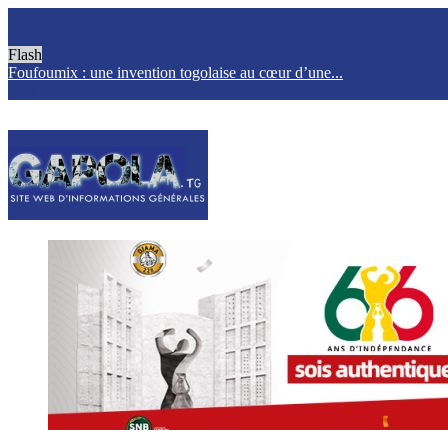
Flash
Foufoumix : une invention togolaise au cœur d’une...